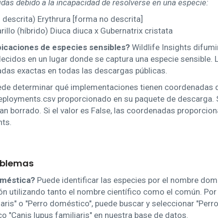
idas debido a la incapacidad de resolverse en una especie:
descrita) Erythrura [forma no descrita]
llo (híbrido) Diuca diuca x Gubernatrix cristata
ubicaciones de especies sensibles?
Wildlife Insights difum
lecidos en un lugar donde se captura una especie sensible.
adas exactas en todas las descargas públicas.
uede determinar qué implementaciones tienen coordenadas d
eployments.csv proporcionado en su paquete de descarga. Si
n borrado. Si el valor es False, las coordenadas proporci
hts.
oblemas
oméstica?
Puede identificar las especies por el nombre dom
ión utilizando tanto el nombre científico como el común. Por
aris" o "Perro doméstico", puede buscar y seleccionar "Perr
 "Canis lupus familiaris" en nuestra base de datos.