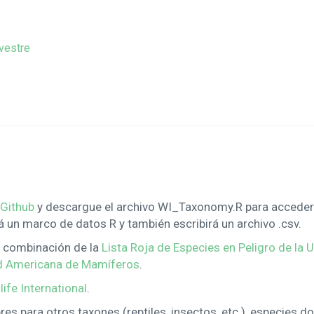
lvestre
 Github
y descargue el archivo WI_Taxonomy.R para acceder 
á un marco de datos R y también escribirá un archivo .csv.
a combinación de la
Lista Roja de Especies en Peligro de la 
ad Americana de Mamíferos
.
ife International
.
 para otros taxones (reptiles, insectos, etc.), especies d