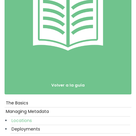
Volver a la guía
The Basics
Empezar
Managing Metadata
Locations
Deployments