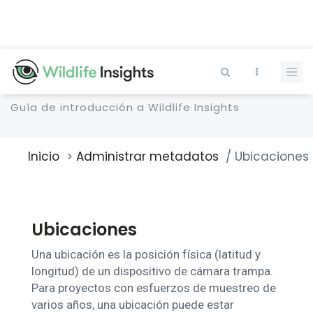
Pasar
al
contenido
principal
Guía de introducción a Wildlife Insights
Inicio
Administrar metadatos
Ubicaciones
Sobrescribir
enlaces
de
ayuda
a
Ubicaciones
la
navegación
Una ubicación es la posición física (latitud y
longitud) de un dispositivo de cámara trampa.
Para proyectos con esfuerzos de muestreo de
varios años, una ubicación puede estar