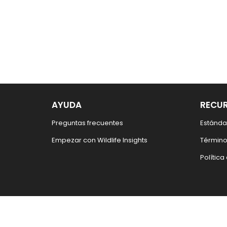
AYUDA
RECU
Preguntas frecuentes
Estánda
Empezar con Wildlife Insights
Término
Política