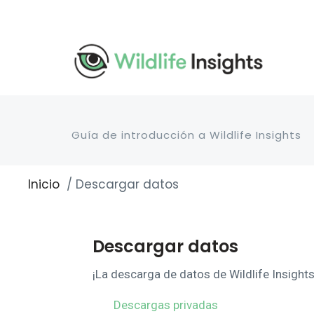
Pasar
al
contenido
principal
Guía de introducción a Wildlife Insights
Inicio
Descargar datos
Sobrescribir
enlaces
de
ayuda
Descargar datos
a
la
¡La descarga de datos de Wildlife Insight
navegación
Descargas privadas