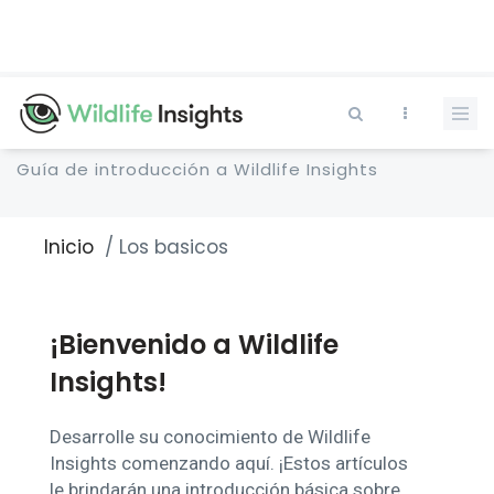
Pasar
al
contenido
principal
Guía de introducción a Wildlife Insights
Inicio
Los basicos
Sobrescribir
enlaces
de
ayuda
¡Bienvenido a Wildlife
a
la
Insights!
navegación
Desarrolle su conocimiento de Wildlife
Insights comenzando aquí. ¡Estos artículos
le brindarán una introducción básica sobre