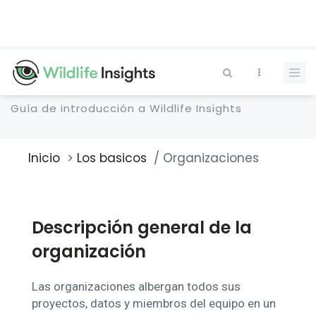
Pasar
al
contenido
principal
Guía de introducción a Wildlife Insights
Inicio
Los basicos
Organizaciones
Sobrescribir
enlaces
de
ayuda
Descripción general de la
a
la
organización
navegación
Las organizaciones albergan todos sus
proyectos, datos y miembros del equipo en un