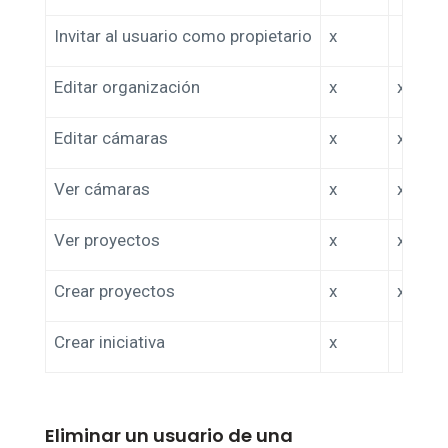
Invitar al usuario como propietario
x
Editar organización
x
x
Editar cámaras
x
x
Ver cámaras
x
x
Ver proyectos
x
x
Crear proyectos
x
x
Crear iniciativa
x
Eliminar un usuario de una