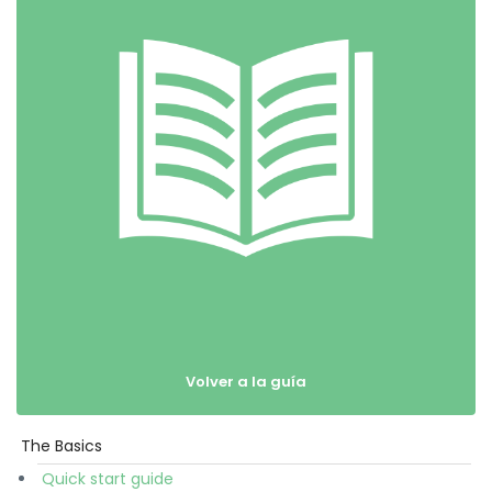
Volver a la guía
The Basics
Empezar
Quick start guide