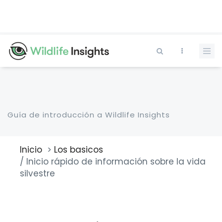
Pasar
al
contenido
principal
Guía de introducción a Wildlife Insights
Inicio
Los basicos
Sobrescribir
Inicio rápido de información sobre la vida
enlaces
silvestre
de
ayuda
a
la
navegación